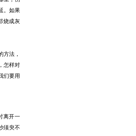
延。如果
部烧成灰
的方法，
，怎样对
我们要用
时离开一
秒须臾不