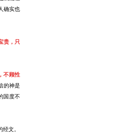
人确实也
为宝贵，只
死，不顾性
信的神是
的国度不
的经文。