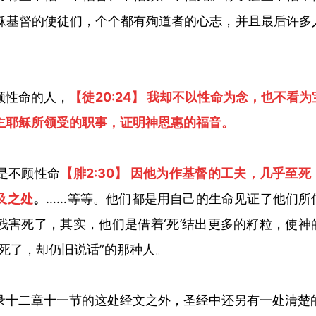
稣基督的使徒们，个个都有殉道者的心志，并且最后许多
顾性命的人，
【徒
20:24】 我却不以性命为念，也不看
主耶稣所领受的职事，证明神恩惠的福音。
是不顾性命
【腓2:30】 因他为作基督的工夫，几乎至
及之处
。
……等等。他们都是用自己的生命见证了他们所
残害死了，其实，他们是借着‘死’结出更多的籽粒，使神
死了，却仍旧说话”的那种人。
录十二章十一节的这处经文之外，圣经中还另有一处清楚