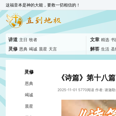
这福音本是神的大能，要救一切相信的！
讲道
文章
主日
牧者
精选
书
灵修
解答
恩典
竭诚
晨星
天言
生活
圣
灵修
《诗篇》第十八篇
恩典
2025-11-01 5770阅读
作者: 谢迦勒
竭诚
晨星