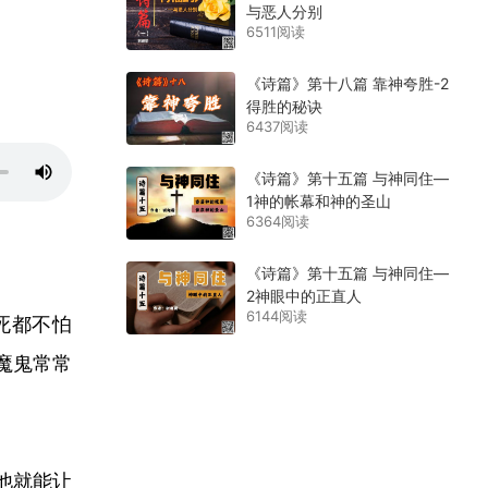
与恶人分别
6511阅读
《诗篇》第十八篇 靠神夸胜-2
得胜的秘诀
6437阅读
《诗篇》第十五篇 与神同住—
1神的帐幕和神的圣山
6364阅读
《诗篇》第十五篇 与神同住—
2神眼中的正直人
6144阅读
死都不怕
魔鬼常常
他就能让