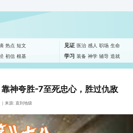
见证
摘
热点
短文
医治
感人
职场
生命
学习
经
初信
根基
装备
神学
辅导
造就
 靠神夸胜-7至死忠心，胜过仇敌
｜来源: 直到地级