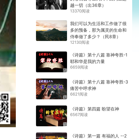
越一切（出36章）
13370阅读
我们可以为生活和工作做了很
多的预备，那为属灵的生命和
侍奉做了多少？（民8章）
12130阅读
《诗篇》第十八篇 靠神夸胜-1
耶和华是我的力量
6659阅读
《诗篇》第十八篇 靠神夸胜-3
痛苦中呼求神
6621阅读
《诗篇》第四篇 盼望在神
6567阅读
《诗篇》第一篇 有福的人 --2