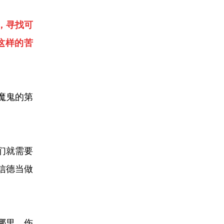
，寻找可
这样的苦
魔鬼的第
们就需要
信德当做
哪里，伤