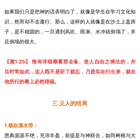
如果我们只是把神的话弄明白了，
就像是学生在学习文化知
识，然而却
不去
遵
行
。那么，
这样
的
人
就像是在沙土上盖房
子
，是不稳固的，
一旦遇到风吹、雨淋、水冲就倒塌了，并
且倒塌的很大。
【雅
1:25】 惟有详细察看那全备、使人自由之律法的，并
且时常如此，这人既不是听了就忘，乃是实在行出来，就在
他所行的事上必然得福。
三
.义人的结局
1.栽在溪水旁：
恩典源源不绝，充沛丰盈，前提是与神联合，如同树根与大