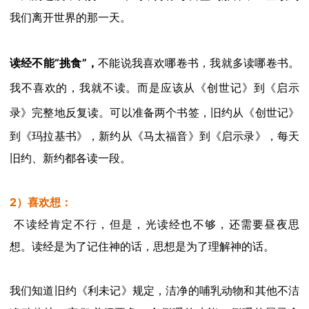
我们离开世界的那一天
。
读经不能
“
挑食
”，
不能说我喜欢哪卷书，我就多读哪卷书。
我不喜欢的，我就不读。而是应该从《创世记》到《启示
录》完整地反复读。可以准备
两个书签，
旧约
从《创世
记》
到《
玛拉基书》，
新约
从《马太
福音》
到《启示录》，每天
旧约
、
新约
都各读一段。
2）喜欢想：
不读经肯定不行，但是，
光
读经
也
不
够
，还需要昼夜思
想
。读经是为了记住神的话，思想是为了理解神的话
。
我们知道
旧约《
利未记》规定，洁净的哺乳
动物和其他不洁