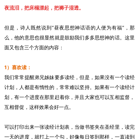
夜流泪，把床榻漂起，把褥子湿透。
但是，
诗人
既然说
到
“
昼夜思想
神话语的人便为有福
”
，
那
么，他的意思也很显然就是鼓励我们多多思想神的话。这里
面又包含三个方面的内容：
1）
喜欢读
：
我们常常提醒弟兄姊妹
要多
读经
，
但是
，
如果没有一个读经
计划
，人都是有惰性的，常常难以坚持。如果
有一个
读经
计
划，
有一个进度在那里赶着你，并且
大家
也
可以
互相监督，
互相
督促，
这样效果会
好一点
。
可以打印出来一张读经计划表，当做书签夹在
圣经
里，读完
一天的进度
，
就打上
一个勾，
好像每日签到
那样，
一直读到