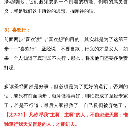
净动物比
，
它
们必须要
多一个倒嚼
的
功能。倒嚼
的属灵含
义，就
是我
们
这里所说的思想、揣摩
神的话。
3）喜欢行：
前面两步
“喜欢读”与“喜欢想”
的目的，
其实就是为了这第三
步——
“喜欢行”。
圣经
说，
不要自欺，行
义
的才是
义
人
。
如
果
一个人
知道了
真理
却不去行，那
么，将来他们还要多受责
打
呢
。
多
读
圣经
固然
是好事，
但必须
是为了更好的遵行
，
否则的
话，
若
只有前
面
两步
，就算做得再好，哪怕都
成了
圣经
专家
了，
若是不行道，
最后人家得救了
，
自己
反倒被
弃绝了，
【太
7:21】 凡称呼我“主啊，主啊”的人，不能都进天国；惟
独遵行我天父旨意的人，才能进去。