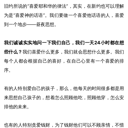
旧约
所说的
“喜爱
耶和
华的
律法
”，其实，在
新约
也可以理解
为是
“
喜爱神的话
语
”。
我们要做一个喜爱他话语的人，喜爱
到一个地步
——
昼夜思想
。
我们诚诚实实地问
一下我们
自己，
我们
一天
24小时
都
在想
些
什么？
我们喜爱什么更多，我们就会思想什么更多。
我们
每个人都
会根据
自己
的喜好
，在自己心里
有一个
喜爱的排
序。
有的人特别爱自己的孩子，
那么，他
每天的时间很多
都是
用
来思想
自己
孩子
的，想着怎么
照顾他吃，照顾他穿，
怎么安
排他的未来
。
也有
的
人
特别贪爱
钱财
，
为了钱财
他们可以不顾
亲情
，
不惜