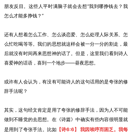
朋友反目
。这些人平时
满脑子
就会去
想“我到哪挣钱去？我
怎么
才能
多挣钱？”
还有人想着怎么工作、怎么谈恋爱、怎么处理人际关系、怎
么忙吃喝等等。我们的思想就这样会被一分一分的割走，最
后就没有时间再来思想神的话了。但是，
这里我们看到诗人
喜爱
神的话语，喜到一个地步——昼夜思想
。
或许
有人
会认为
，
有没有可能诗人的这句话用的是
夸张
的修
辞手法呢
？
其实，这句经文肯定是用了夸张的修辞手法，因为人不可能
做到不睡觉的去思想。在《
诗篇》
中确实
有
些
内容
很明显就
是用到了
夸张
手法。比如
【诗
6:6】 我因唉哼而困乏。我每