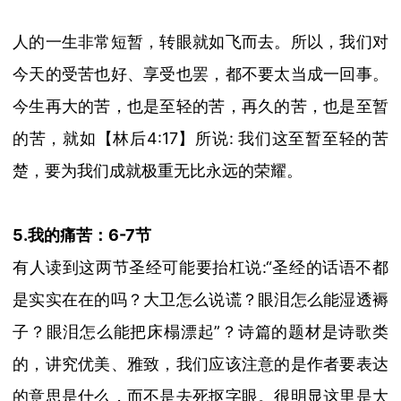
人的一生非常短暂，转眼就如飞而去。所以，我们对
今天的受苦也好、享受也罢，都不要太当成一回事。
今生再大的苦，也是至轻的苦，再久的苦，也是至暂
的苦，就如
【林后
4:17】
所说
:
我们这至暂至轻的苦
楚，要为我们成就极重无比永远的荣耀。
5.我的痛苦：6-7节
有人读到这两节圣经可能要抬杠说:“圣经的话语不都
是实实在在的吗？大卫怎么说谎？眼泪怎么能湿透褥
子？眼泪怎么能把床榻漂起
”
？诗篇的题材是诗歌类
的，讲究优美、雅致，我们应该注意的是作者要表达
的意思是什么，而不是去死抠字眼。很明显这里是大