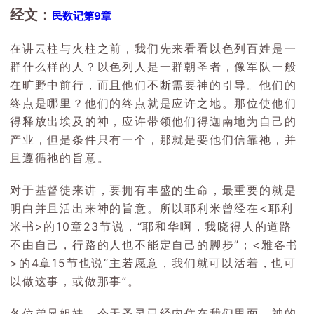
经文：
民数记第9章
在讲云柱与火柱之前，我们先来看看以色列百姓是一
群什么样的人？以色列人是一群朝圣者，像军队一般
在旷野中前行，而且他们不断需要神的引导。他们的
终点是哪里？他们的终点就是应许之地。那位使他们
得释放出埃及的神，应许带领他们得迦南地为自己的
产业，但是条件只有一个，那就是要他们信靠祂，并
且遵循祂的旨意。
对于基督徒来讲，要拥有丰盛的生命，最重要的就是
明白并且活出来神的旨意。所以耶利米曾经在<耶利
米书>的10章23节说，“耶和华啊，我晓得人的道路
不由自己，行路的人也不能定自己的脚步”；<雅各书
>的4章15节也说“主若愿意，我们就可以活着，也可
以做这事，或做那事”。
各位弟兄姐妹，今天圣灵已经内住在我们里面，神的