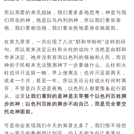
所以亲爱的弟兄姐妹，我们要多多地思考，神是与我
们同在的神，祂是以马内利的神，所以我们要依靠
祂，我们要相信祂，我们要全然地委身在祂面前。
在第九章里，一共出现了八次“耶和华吩咐”这样的词
句。所以谁来决定云柱和火柱的动向？当然是由耶和
华来决定。祂并没有咨询以色列的领袖和人民，而且
神的子民根本无法预测神下一步要做什么。云柱和火
柱也许只逗留一晚，早上便离去；也许只逗留两天，
或者一个月，甚至一年。所以无论云柱或火柱何时离
开，不管是白天还是夜晚，以色列人都要预备起行跟
从。这里
让我们看到的是神是主宰整个以色列百姓脚
步的神；以色列百姓的脚步不由自己，而是完全要交
托在神面前。
可是你会发现我们今天的筹算太多了，我们恨不得把
这一辈子的事都想计划完。但人不能为自己筹算什