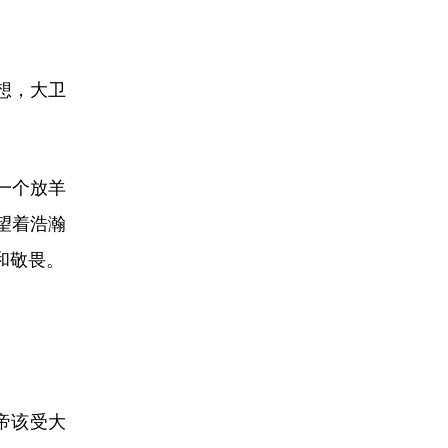
想，大卫
一个放羊
望着浩瀚
和敬畏。
上帝该受大