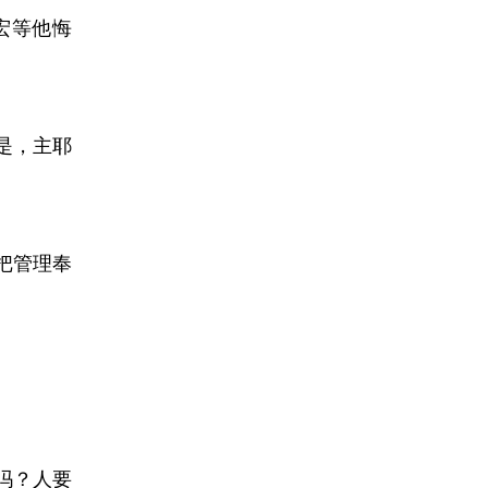
宏等他悔
是，主耶
把管理奉
吗？人要