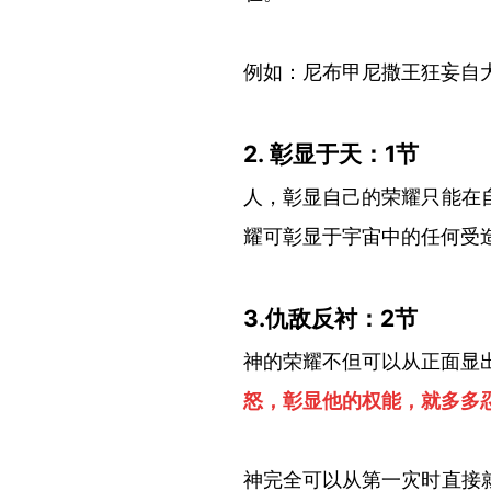
例如：尼布甲尼撒王狂妄自
2. 彰显于
天：
1
节
人，彰显自己的荣耀只能在
耀可彰显于宇宙中的任何受
3.仇敌反衬：2节
神的荣耀不但可以从正面显
怒，彰显他的权能，就多多
神完全可以从第一灾时直接