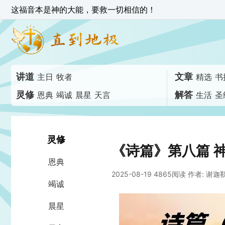
这福音本是神的大能，要救一切相信的！
讲道
文章
主日
牧者
精选
书
灵修
解答
恩典
竭诚
晨星
天言
生活
圣
灵修
《诗篇》第八篇 
恩典
2025-08-19 4865阅读
作者: 谢迦
竭诚
晨星