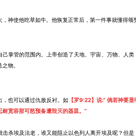
大，神使他吃草如牛。他恢复正常后，第一件事就懂得颂
自己掌管的范围内。上帝创造了天地、宇宙、万物、人类
造之物。
出，也可以通过仇敌反衬。如
【罗
9:22】
说
:“
倘若神要显
忍耐宽容那可怒预备遭毁灭的器皿。
”
就击杀埃及法老，谁又能阻止以色列人离开埃及呢？但是