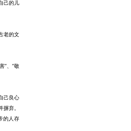
自己的儿
古老的文
害”、“敬
自己良心
并摒弃。
帝的人存