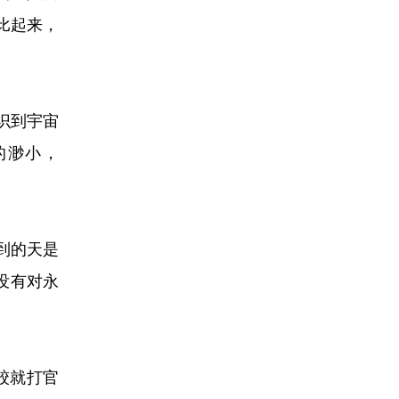
比起来，
识到宇宙
的渺小，
到的天是
没有对永
跤就打官