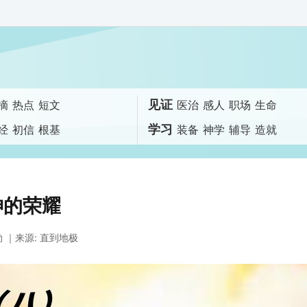
见证
摘
热点
短文
医治
感人
职场
生命
学习
经
初信
根基
装备
神学
辅导
造就
神的荣耀
勒
｜来源: 直到地极