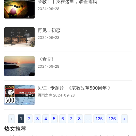
荣教士丨我在这里，请差遣我
2024-09-28
再见，初恋
2024-09-28
《看见》
2024-09-28
见证 · 专题片 |《宗教改革500周年 》
恩雨之声 2024-09-28
«
1
2
3
4
5
6
7
8
...
125
126
»
热文推荐