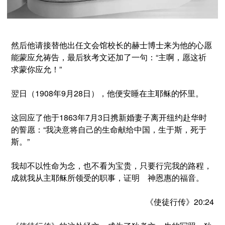
然后他请接替他出任文会馆校长的赫士博士来为他的心愿
能蒙应允祷告，最后狄考文还加了一句
：
“主啊，愿这祈
求蒙你应允！”
翌日（1908年9月28日），他便安睡在主耶稣的怀里。
这回应了他于1863年7月3日携新婚妻子离开纽约赴华时
的誓愿：
“我决意将自己的生命献给中国，生于斯，死于
斯。”
我却不以性命为念，也不看为宝贵，只要行完我的路程，
成就我从主耶稣所领受的职事，证明 神恩惠的福音。
《使徒行传》20:24