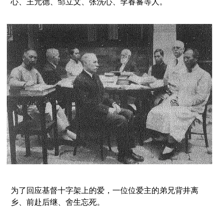
心、王元德、邹立文、张洗心、李春蕃等人。
为了回应基督十字架上的爱，一位位爱主的弟兄背井离
乡、前赴后继、舍生忘死。