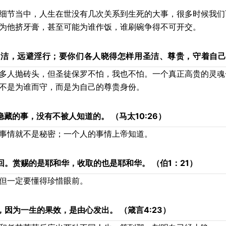
细节当中，人生在世没有几次关系到生死的大事，很多时候我们
为他挤牙膏，甚至可能为谁作饭，谁刷碗争得不可开交。
圣洁，远避淫行；要你们各人晓得怎样用圣洁、尊贵，守着自己
多人抛砖头，但圣徒保罗不怕，我也不怕。一个真正高贵的灵魂
不是为谁而守，而是为自己的尊贵身份。
隐藏的事，没有不被人知道的。
（马太10:26）
事情就不是秘密；一个人的事情上帝知道。
回。赏赐的是耶和华，收取的也是耶和华。
（伯1：21）
但一定要懂得珍惜眼前。
，因为一生的果效，是由心发出。
（箴言4:23）