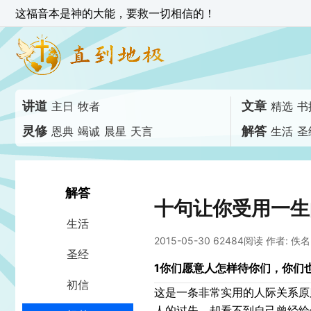
这福音本是神的大能，要救一切相信的！
讲道
文章
主日
牧者
精选
书
灵修
解答
恩典
竭诚
晨星
天言
生活
圣
解答
十句让你受用一生
生活
2015-05-30 62484阅读
作者: 佚名
圣经
1
你们愿意人怎样待你们，你们也要
初信
这是一条非常实用的人际关系原
人的过失，却看不到自己曾经给