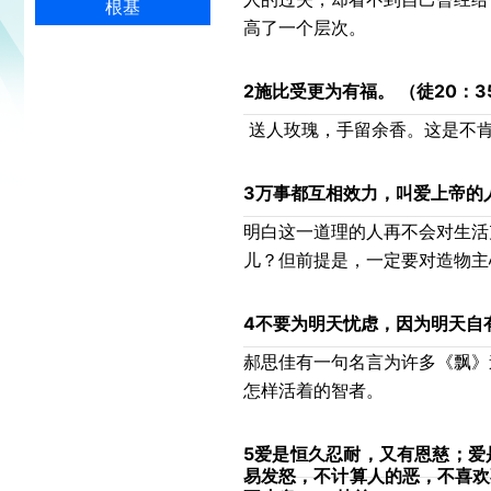
根基
高了一个层次。
2
施比受更为有福。 （徒20：3
送人玫瑰，手留余香。这是不
3
万事都互相效力，叫爱上帝的人
明白这一道理的人再不会对生活
儿？但前提是，一定要对造物主
4
不要为明天忧虑，因为明天自有
郝思佳有一句名言为许多《飘》
怎样活着的智者。
5
爱是恒久忍耐，又有恩慈；爱
易发怒，不计算人的恶，不喜欢