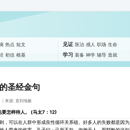
见证
摘
热点
短文
医治
感人
职场
生命
学习
经
初信
根基
装备
神学
辅导
造就
的圣经金句
｜来源: 直到地极
怎样待人。 (马太7：12)
则，可以在人群中形成良性循环关系链。好多人的失败都是因为
他人带来的伤害。孔子曰：己所不欲，勿施于人。而耶稣的这句