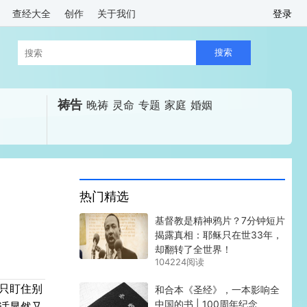
查经大全
创作
关于我们
登录
祷告
晚祷
灵命
专题
家庭
婚姻
热门精选
基督教是精神鸦片？7分钟短片
揭露真相：耶稣只在世33年，
却翻转了全世界！
104224阅读
只盯住别
和合本《圣经》，一本影响全
中国的书 | 100周年纪念
话显然又