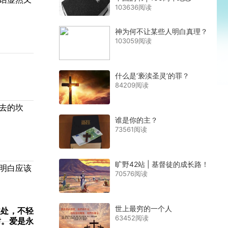
103636阅读
神为何不让某些人明白真理？
103059阅读
什么是‘亵渎圣灵’的罪？
84209阅读
去的坎
谁是你的主？
73561阅读
旷野42站 | 基督徒的成长路！
明白应该
70576阅读
世上最穷的一个人
益处，不轻
63452阅读
耐。爱是永