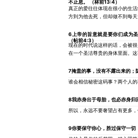
不止息。
（林前13:4）
真正的爱往往体现在很小的生活
方到为他去死，但却做不到每天
6
上帝的旨意就是要你们成为
（帖前4:3）
现在的时代说这样的话，会被很
在一个圣洁尊贵的身体里面。这
7
掩盖的事，没有不露出来的；
谁会相信秘密这码事？两个人的
8
我赤身出于母胎，也必赤身归
所以，永远不要奢望占有更多，
9
你要保守你心，胜过保守一切