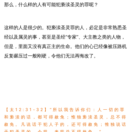
那么，什么样的人有可能犯亵渎圣灵的罪呢？
这样的人是很少的。
犯亵渎圣灵罪的人，必定是非常熟悉圣
经以及属灵的事，甚至是圣经“专家”、大主教之类的人物，
但是，里面又没有真正主的生命。
他们的心已经像被压路机
反复碾压过一般刚硬，令他们无法再悔改了。
【太
12:31-32
】
“
所以我告诉你们：人一切的罪
和亵渎的话，都可得赦免；惟独亵渎圣灵，总不得
赦免。凡说话干犯人子的，还可得赦免；惟独说话
干犯圣灵的，今世、来世总不得赦免。
”