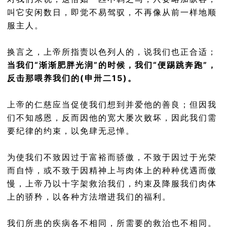
叫它安闲数日，即觉不易驾驭，不再像从前一样地顺
服主人。
换言之，上帝所指责以色列人的，说我们也正合适；
当我们“渐渐肥胖光润”的时候，我们“便踢跳奔跑”，
反击那喂养我们的(申卅二15)。
上帝的仁慈应当促使我们想到并爱他的善良；但因我
们不知感恩，反而因他的宽大屡次败坏，因此我们需
要纪律的约束，以免肆无忌惮。
为使我们不致因过于富裕而骄傲，不致于因过于光荣
而自恃，或不致于因精神上与肉体上的种种优遇而傲
慢，上帝乃以十字架救治我们，约束及降服我们肉体
上的骄矜，以各种方法增进我们的福利。
我们所患的疾病各不相同，所需要的救治也不相同。