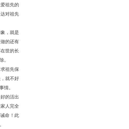
敬爱祖先的
表达对祖先
印象，就是
该做的还有
还在世的长
除。
了求祖先保
法，就不好
事情。
好好的活出
让家人完全
是诫命！此
。