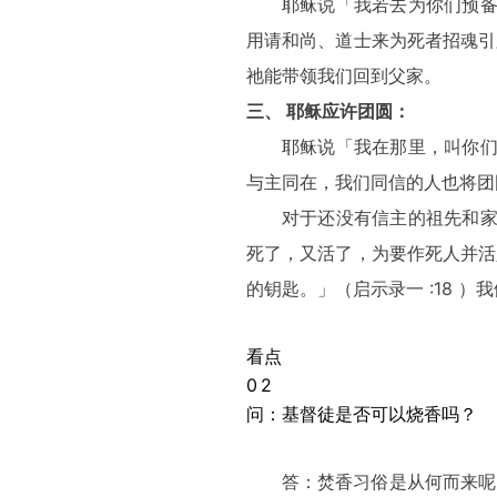
耶稣说「我若去为你们预备
用请和尚、道士来为死者招魂引
祂能带领我们回到父家。
三、 耶稣应许团圆：
耶稣说「我在那里，叫你们
与主同在，我们同信的人也将团
对于还没有信主的祖先和家
死了，又活了，为要作死人并活
的钥匙。」（启示录一 :18 
看点
0
2
问：基督徒是否可以烧香吗？
答：焚香习俗是从何而来呢