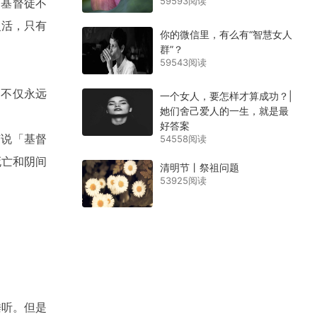
59593阅读
）基督徒不
复活，只有
你的微信里，有么有“智慧女人
群”？
59543阅读
们不仅永远
一个女人，要怎样才算成功？|
她们舍己爱人的一生，就是最
好答案
节说「基督
54558阅读
死亡和阴间
清明节丨祭祖问题
53925阅读
垂听。但是