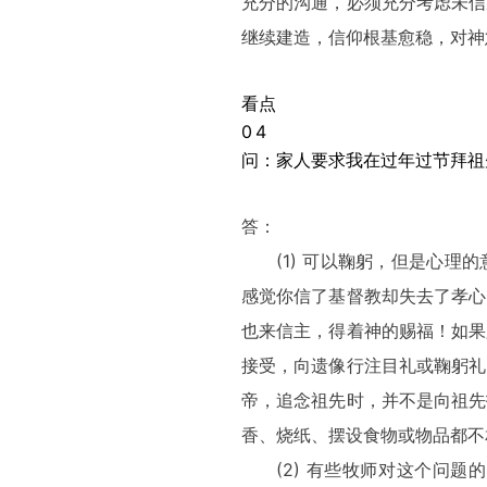
充分的沟通，必须充分考虑未信
继续建造，信仰根基愈稳，对神
看点
0
4
问：家人要求我在过年过节拜祖
答：
(1) 可以鞠躬，但是心
感觉你信了基督教却失去了孝心
也来信主，得着神的赐福！如果
接受，向遗像行注目礼或鞠躬礼
帝，追念祖先时，并不是向祖先
香、烧纸、摆设食物或物品都不
(2) 有些牧师对这个问