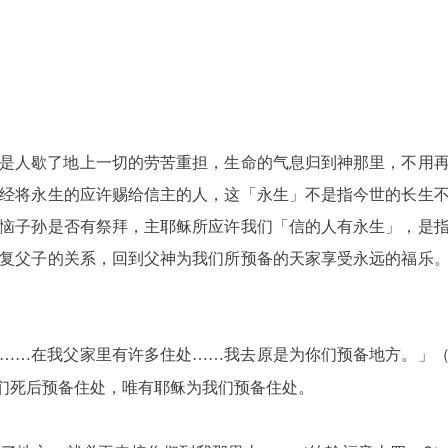
是人歇了地上一切的劳苦重担，生命的气息归到神那里，不用
经将永生的应许赐给信主的人，这「永生」不是指今世的长生
恼子孙是否有祭拜，主耶稣所应许我们「信的人有永生」，是
复父子的关系，回到父神为我们所预备的天家享受永远的福乐
……在我父家里有许多住处……我去原是为你们预备地方。」
为我们死后预备住处，唯有耶稣为我们预备住处。