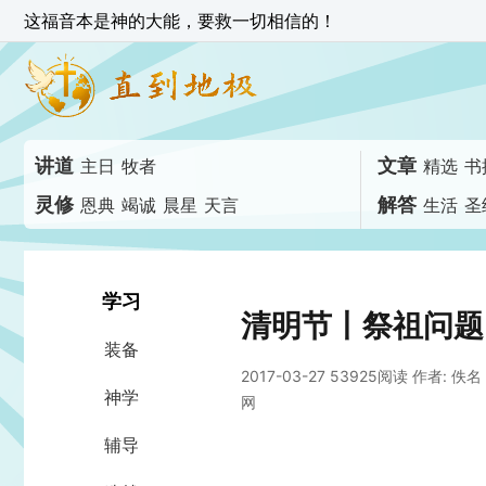
这福音本是神的大能，要救一切相信的！
讲道
文章
主日
牧者
精选
书
灵修
解答
恩典
竭诚
晨星
天言
生活
圣
学习
清明节丨祭祖问题
装备
2017-03-27 53925阅读
作者: 佚名
神学
网
辅导