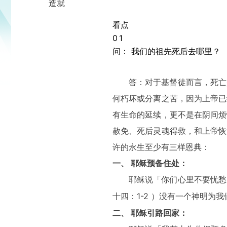
造就
看点
0
1
问： 我们的祖先死后去哪里？
答：对于基督徒而言，死亡
何朽坏或分离之苦，因为上帝已
有生命的延续，更不是在阴间烦
赦免、死后灵魂得救，和上帝恢
许的永生至少有三样恩典：
一、 耶稣预备住处：
耶稣说「你们心里不要忧愁
1-2 ）没有一个神明
十四：
二、 耶稣引路回家：