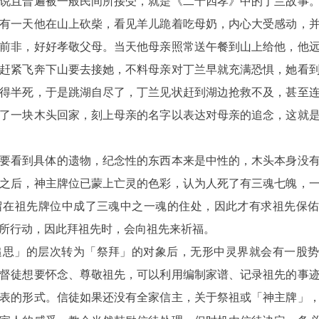
说且普遍被一般民间所接受，就是《二十四孝》中的丁兰故事
有一天他在山上砍柴，看见羊儿跪着吃母奶，内心大受感动，
前非，好好孝敬父母。当天他母亲照常送午餐到山上给他，他
赶紧飞奔下山要去接她，不料母亲对丁兰早就充满恐惧，她看
得半死，于是跳湖自尽了，丁兰见状赶到湖边抢救不及，甚至
了一块木头回家，刻上母亲的名字以表达对母亲的追念，这就
要看到具体的遗物，纪念性的东西本来是中性的，木头本身没
之后，神主牌位已蒙上亡灵的色彩，认为人死了有三魂七魄，
留在祖先牌位中成了三魂中之一魂的住处，因此才有求祖先保
所行动，因此拜祖先时，会向祖先来祈福。
追思」的层次转为「祭拜」的对象后，无形中灵界就会有一股
督徒想要怀念、尊敬祖先，可以利用编制家谱、记录祖先的事
表的形式。信徒如果还没有全家信主，关于祭祖或
「神主牌」