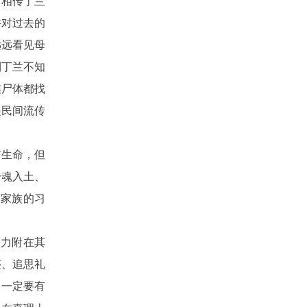
。相传丁兰
并对过去的
远远看见母
到丁兰不知
连尸体都找
是民间流传
有生命，但
一魂入土、
佑家族的习
势力附在其
迹、追思礼
，一定要有