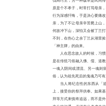
伐商纣王；另一种版本是民间传
原是个不孝子，时常打骂母亲，
行为深感忏悔，于是决心要痛改
亲，为了不让母亲辛苦爬上山，
何故冲下山，深怕又会被丁兰打
不到，在伤心之余丁兰从湖里捡
「神主牌」的由来。
人在思念故人的时候，习惯
是在传统习俗融入佛、儒、道教
一魂入阴间或漂流、另一魂则
俗，认为祖先死后的鬼魂乃可有
当人将纪念性的东西从「
上，接受你的祭拜供奉。如果基
拜等方式来慎终追远，而不是外