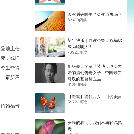
人死后去哪里？会变成鬼吗？
82419阅读
新年快乐｜伴读圣经：祝福你
成为聪明人！
再受地上任
73920阅读
不死，或旧
拒绝裹足又留学读博，终身未
指今生罪得
婚的清朝传奇女子 | 中国最受
。上帝所应
尊敬的基督徒医生
61296阅读
【造就】管住舌头，口说美言
59729阅读
（约翰福音
安静的看完，我们不再轻易指
责