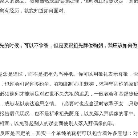
家人的感受。教会当然鼓励信徒处理，但时机由信徒决定，务
愈有经历，就愈知道如何面对。
先的时候，可以不拿香，但是要跟祖先牌位鞠躬，我应该如何做
理的意念是追悼，而不是把祖先当神祇。你可以用敬礼表示尊敬，
，也许会引起许多纷争。在鞠躬时心里默祷，求神坚固你的家
必须鞠躬才能满足对过世不久先祖的追思，一般教会和基督徒
，或献花以表达追思之情。（必要时也应当适时教导子女，只
报告后代现况，也不是祈求祖先荫庇，以免落入拜偶像的罪中
相宜，以免引起别人的误会而使别人落入拜偶像的罪。
题的反应是否定的，其实一个单纯的鞠躬可以包含着许多意思：