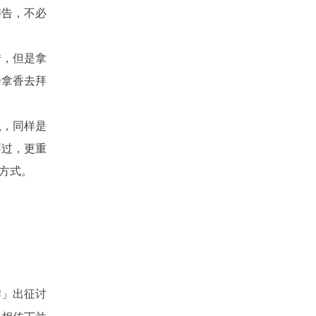
祷告，不必
错，但是拿
会拿香去拜
以，同样是
不过，更重
方式。
出征讨
牌」