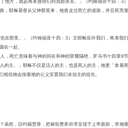
了地方，就必再来接你们到我那里去。」（约翰福音十四：3
路，耶稣基督从父神那里来，祂曾走过死亡的道路，并且死而
也在那里。」（约翰福音十四：3）主耶稣应许我们，将来我
圆在一起。
人，死亡意味着与神的同在和神的荣耀隔绝，罗马书十四章9
人的主。」耶稣不仅是活人的主，也是死人的主，祂更「拿着
）我们相信祂会按着祂的公义安置我们未信主的祖先。
？虽然，旧约藉焚香，把祷告赞美祈求呈现于上帝面前，求祂