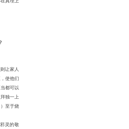
必在真理上
?
否则让家人
庭，使他们
应当都可以
敬拜独一上
。）至于烧
对邪灵的敬