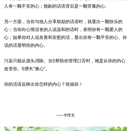
人有一颗不安的心；挑剔的话语背后是一颗苦毒的心。
另一方面，当你与他人分享鼓励的话语时，就显出一颗快乐的
心；当你向心情沮丧的人说温和的话时，表明你有一颗爱人的
心；如果你对人说友善和安慰的话，显出你有一颗平安的心。你
说的话显明你的内心。
污染只能从源头消除。当S帮助你管理口舌时，祂是从你的内心
改变你。S擅长“换心”。
你的话语反映出你怎样的内心？祝福你！
——华理克