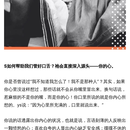
S如何帮助我们管好口舌？祂会直接深入源头——你的心。
你是否曾说过“我不知道我怎么了！我不是那种人”？其实，如果
你心里没这样想过，那些话就不会从你嘴里冒出来。换句话说，
惹麻烦的不是你的嘴，而是你的心！你口里所说的就是你内心所
想的。ys说：“因为心里所充满的，口里就说出来。”
你说的话透露出你内心的状况，也就是说，言语刻薄的人反映出
一颗愤怒的心；喜欢自夸的人显出内心缺乏安全感；喋喋不休的